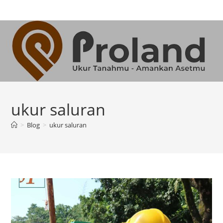
Skip
to
content
ukur saluran
>
Blog
>
ukur saluran