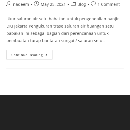
Post
Post
Post
Post
nadeem
May 25, 2021
Blog
1 Comment
author:
published:
category:
comments:
Ukur saluran air setu babakan untuk pengendalian banjir
DKI Jakarta Pengukuran trase saluran air buangan setu
babakan ini sebagai bagian dari perencanaan untuk
pembuatan turap bantaran sungai / saluran setu…
Pengukuran
Continue Reading
Trase
Saluran
Air
Buangan
Setu
Babakan
Jakarta
Selatan